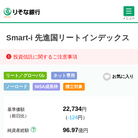
メニュー
Smart-i 先進国リートインデックス
投資信託に関するご注意事項
リート／グローバル
ネット専用
お気に入り
ノーロード
NISA成長枠
積立対象
22,734
円
基準価額
（前日比）
（
-124
円）
96.97
純資産総額
億円