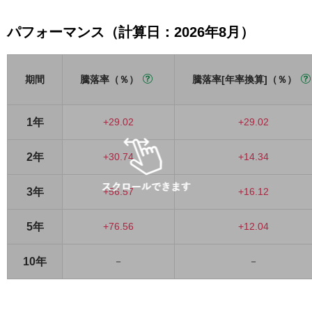
パフォーマンス（計算日：2026年8月）
期間
騰落率（％）
騰落率[年率換算]（％）
1年
+29.02
+29.02
2年
+30.74
+14.34
3年
+56.57
+16.12
5年
+76.56
+12.04
10年
－
－