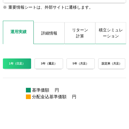
※
重要情報シートは、外部サイトに遷移します。
リターン
積立シミュレ
運用実績
詳細情報
計算
ーション
1年（日足）
3年（週足）
5年（月足）
設定来（月足）
基準価額
円
分配金込基準価額
円