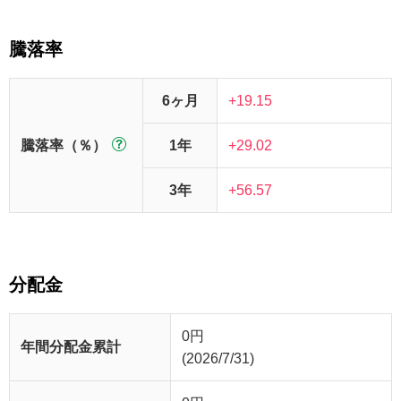
騰落率
6ヶ月
+19.15
騰落率（％）
1年
+29.02
3年
+56.57
分配金
0
円
年間分配金累計
(2026/7/31)