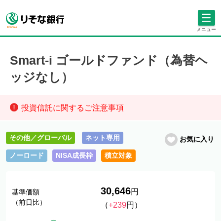
メニュー
Smart-i ゴールドファンド（為替ヘ
ッジなし）
投資信託に関するご注意事項
その他／グローバル
ネット専用
お気に入り
ノーロード
NISA成長枠
積立対象
30,646
円
基準価額
（前日比）
（
+239
円）