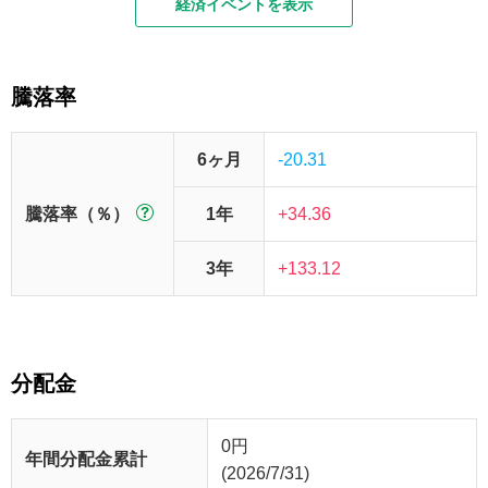
経済イベントを表示
騰落率
6ヶ月
-20.31
騰落率（％）
1年
+34.36
3年
+133.12
分配金
0
円
年間分配金累計
(2026/7/31)