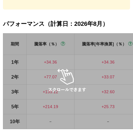
パフォーマンス（計算日：2026年8月）
期間
騰落率（％）
騰落率[年率換算]（％）
1年
+34.36
+34.36
2年
+77.07
+33.07
3年
+133.12
+32.60
5年
+214.19
+25.73
10年
－
－