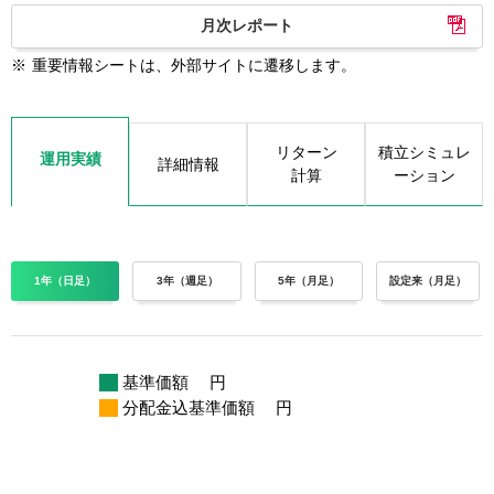
月次レポート
※
重要情報シートは、外部サイトに遷移します。
リターン
積立シミュレ
運用実績
詳細情報
計算
ーション
1年（日足）
3年（週足）
5年（月足）
設定来（月足）
基準価額
円
分配金込基準価額
円