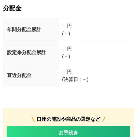
分配金
－円
年間分配金累計
(－)
－円
設定来分配金累計
(－)
－円
直近分配金
(決算日 : －)
口座の開設や商品の選定など
お手続き