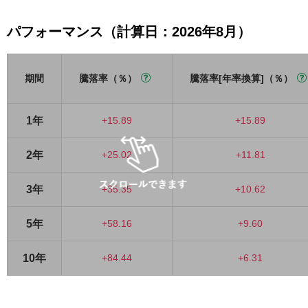
パフォーマンス（計算日：2026年8月）
期間
騰落率（％）
騰落率[年率換算]（％）
1年
+15.89
+15.89
2年
+25.02
+11.81
3年
+35.35
+10.62
5年
+58.16
+9.60
10年
+84.44
+6.31