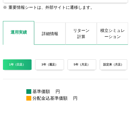
※
重要情報シートは、外部サイトに遷移します。
リターン
積立シミュレ
運用実績
詳細情報
計算
ーション
1年（日足）
3年（週足）
5年（月足）
設定来（月足）
基準価額
円
分配金込基準価額
円