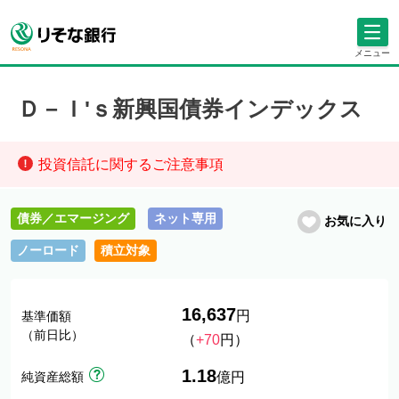
メニュー
Ｄ－Ｉ'ｓ新興国債券インデックス
投資信託に関するご注意事項
債券／エマージング
ネット専用
お気に入り
ノーロード
積立対象
16,637
円
基準価額
（前日比）
（
+70
円）
1.18
純資産総額
億円