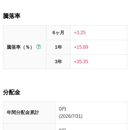
騰落率
6ヶ月
+3.25
騰落率（％）
1年
+15.89
3年
+35.35
分配金
0
円
年間分配金累計
(2026/7/31)