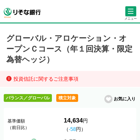
メニュー
グローバル・アロケーション・オ
ープンＣコース（年１回決算・限定
為替ヘッジ）
投資信託に関するご注意事項
バランス／グローバル
積立対象
お気に入り
14,634
円
基準価額
（前日比）
（
-58
円）