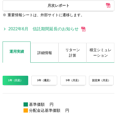
月次レポート
※
重要情報シートは、外部サイトに遷移します。
2022年6月 信託期間延長のお知らせ
リターン
積立シミュレ
運用実績
詳細情報
計算
ーション
1年（日足）
3年（週足）
5年（月足）
設定来（月足）
基準価額
円
分配金込基準価額
円