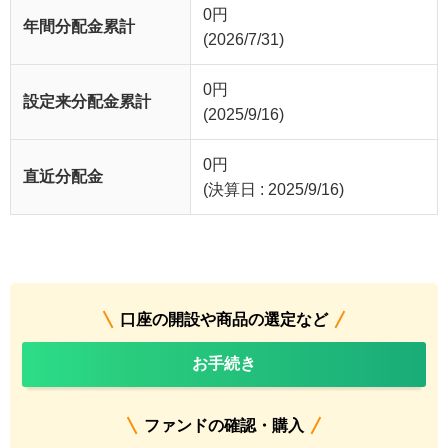
0
円
年間分配金累計
(2026/7/31)
0
円
設定来分配金累計
(2025/9/16)
0
円
直近分配金
(決算日 : 2025/9/16)
口座の開設や商品の選定など
お手続き
ファンドの確認・購入