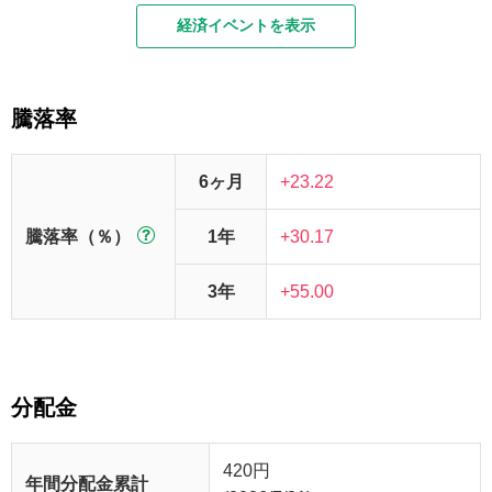
経済イベントを表示
騰落率
6ヶ月
+23.22
騰落率（％）
1年
+30.17
3年
+55.00
分配金
420
円
年間分配金累計