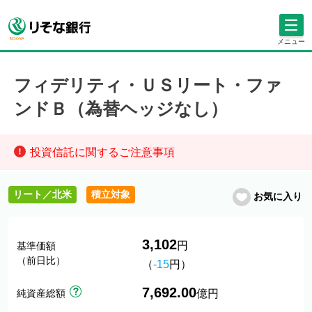
メニュー
フィデリティ・ＵＳリート・ファ
ンドＢ（為替ヘッジなし）
投資信託に関するご注意事項
リート／北米
積立対象
お気に入り
3,102
円
基準価額
（前日比）
（
-15
円）
7,692.00
純資産総額
億円