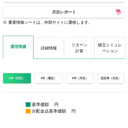
月次レポート
※
重要情報シートは、外部サイトに遷移します。
リターン
積立シミュレ
運用実績
詳細情報
計算
ーション
1年（日足）
3年（週足）
5年（月足）
設定来（月足）
基準価額
円
分配金込基準価額
円