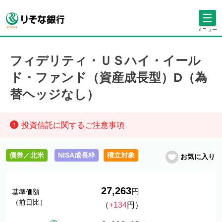
メニュー
フィデリティ・ＵＳハイ・イール
ド・ファンド（資産成長型）D（為
替ヘッジなし）
投資信託に関するご注意事項
債券／北米
NISA成長枠
積立対象
お気に入り
27,263
円
基準価額
（前日比）
（
+134
円）