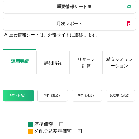
重要情報シート※
月次レポート
※
重要情報シートは、外部サイトに遷移します。
リターン
積立シミュレ
運用実績
詳細情報
計算
ーション
1年（日足）
3年（週足）
5年（月足）
設定来（月足）
基準価額
円
分配金込基準価額
円