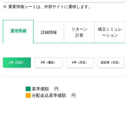
※
重要情報シートは、外部サイトに遷移します。
リターン
積立シミュレ
運用実績
詳細情報
計算
ーション
1年（日足）
3年（週足）
5年（月足）
設定来（月足）
基準価額
円
分配金込基準価額
円