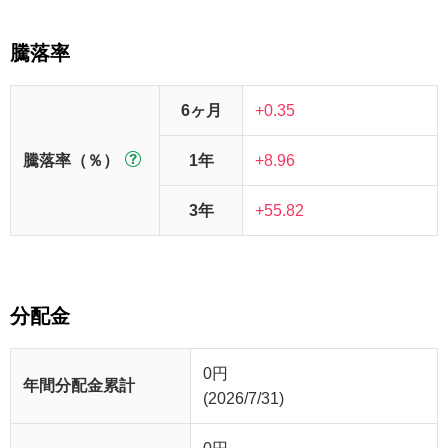
騰落率
6ヶ月
+0.35
騰落率（％）
1年
+8.96
3年
+55.82
分配金
0
円
年間分配金累計
(2026/7/31)