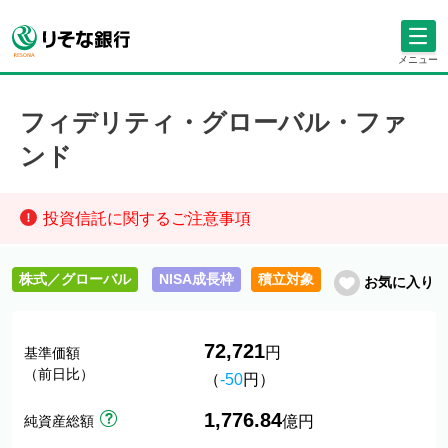
メニュー
フィデリティ・グローバル・ファ
ンド
投資信託に関するご注意事項
株式／グローバル
NISA成長枠
積立対象
お気に入り
72,721
円
基準価額
（前日比）
（
-50
円）
1,776.84
純資産総額
億円