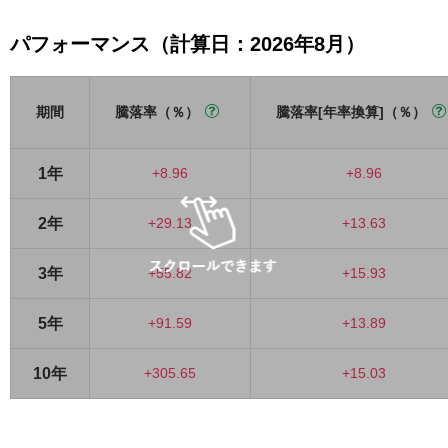
パフォーマンス（計算日：2026年8月）
期間
騰落率（％）
騰落率[年率換算]（％）
1年
+8.96
+8.96
2年
+29.13
+13.63
3年
+55.82
+15.93
5年
+91.59
+13.89
10年
+305.65
+15.03