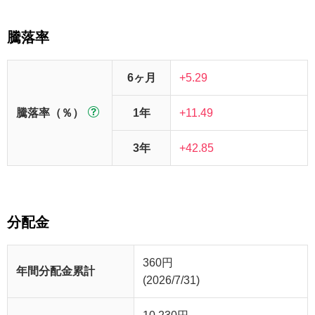
騰落率
6ヶ月
+5.29
騰落率（％）
1年
+11.49
3年
+42.85
分配金
360
円
年間分配金累計
(2026/7/31)