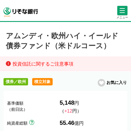
メニュー
アムンディ・欧州ハイ・イールド
債券ファンド（米ドルコース）
投資信託に関するご注意事項
債券／欧州
積立対象
お気に入り
5,148
円
基準価額
（前日比）
（
+12
円）
55.46
純資産総額
億円