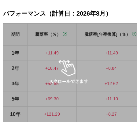
パフォーマンス（計算日：2026年8月）
期間
騰落率（％）
騰落率[年率換算]（％）
1年
+11.49
+11.49
2年
+18.47
+8.84
3年
+42.85
+12.62
5年
+69.30
+11.10
10年
+121.29
+8.27