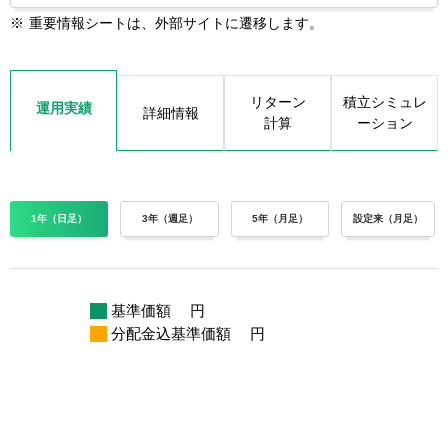
※
重要情報シートは、外部サイトに遷移します。
リターン
積立シミュレ
運用実績
詳細情報
計算
ーション
1年（日足）
3年（週足）
5年（月足）
設定来（月足）
基準価額
円
分配金込基準価額
円