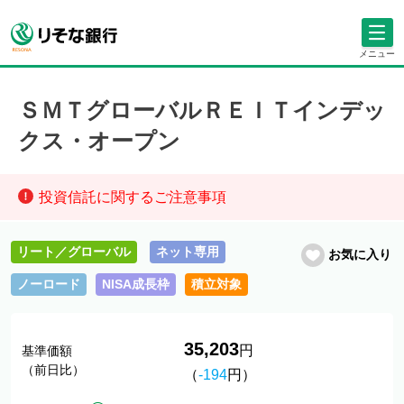
メニュー
ＳＭＴグローバルＲＥＩＴインデッ
クス・オープン
投資信託に関するご注意事項
リート／グローバル
ネット専用
お気に入り
ノーロード
NISA成長枠
積立対象
35,203
円
基準価額
（前日比）
（
-194
円）