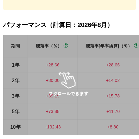
パフォーマンス（計算日：2026年8月）
期間
騰落率（％）
騰落率[年率換算]（％）
1年
+28.66
+28.66
2年
+30.00
+14.02
3年
+55.19
+15.78
5年
+73.85
+11.70
10年
+132.43
+8.80