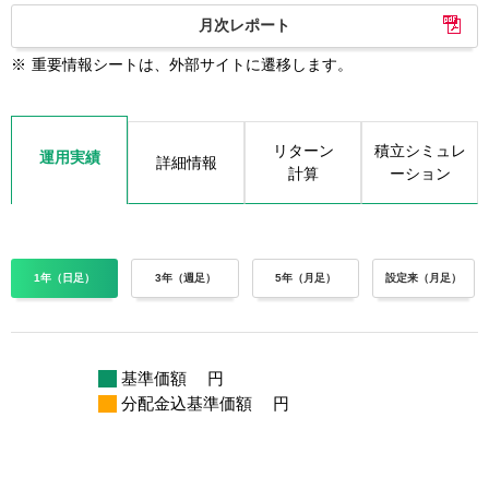
月次レポート
※
重要情報シートは、外部サイトに遷移します。
リターン
積立シミュレ
運用実績
詳細情報
計算
ーション
1年（日足）
3年（週足）
5年（月足）
設定来（月足）
基準価額
円
分配金込基準価額
円