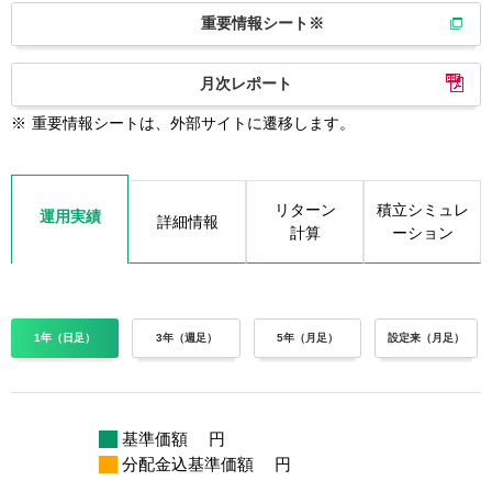
重要情報シート※
月次レポート
※
重要情報シートは、外部サイトに遷移します。
リターン
積立シミュレ
運用実績
詳細情報
計算
ーション
1年（日足）
3年（週足）
5年（月足）
設定来（月足）
基準価額
円
分配金込基準価額
円