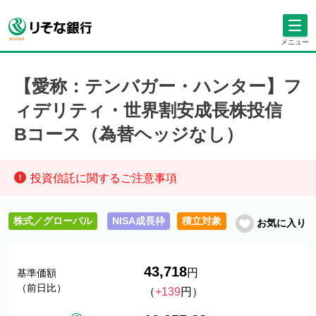
メニュー
【愛称：テンバガー・ハンター】フ
ィデリティ・世界割安成長株投信
Bコース（為替ヘッジなし）
投資信託に関するご注意事項
株式／グローバル
NISA成長枠
積立対象
お気に入り
43,718
円
基準価額
（前日比）
（
+139
円）