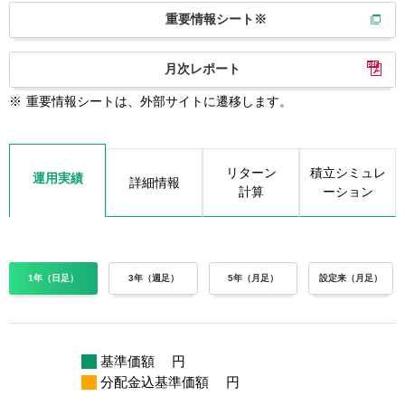
重要情報シート※
月次レポート
※
重要情報シートは、外部サイトに遷移します。
リターン
積立シミュレ
運用実績
詳細情報
計算
ーション
1年（日足）
3年（週足）
5年（月足）
設定来（月足）
基準価額
円
分配金込基準価額
円