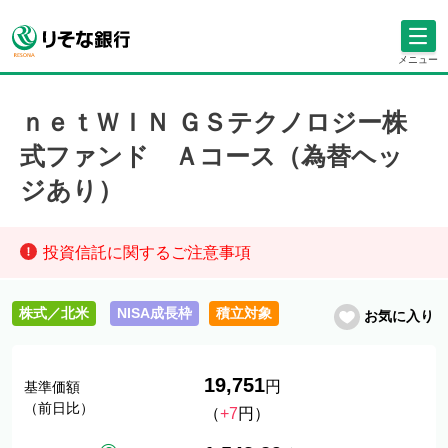
メニュー
ｎｅｔＷＩＮ ＧＳテクノロジー株
式ファンド Ａコース（為替ヘッ
ジあり）
投資信託に関するご注意事項
株式／北米
NISA成長枠
積立対象
お気に入り
19,751
円
基準価額
（前日比）
（
+7
円）