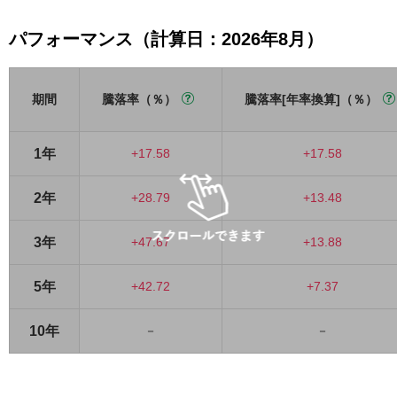
パフォーマンス（計算日：2026年8月）
期間
騰落率（％）
騰落率[年率換算]（％）
1年
+17.58
+17.58
2年
+28.79
+13.48
3年
+47.67
+13.88
5年
+42.72
+7.37
10年
－
－