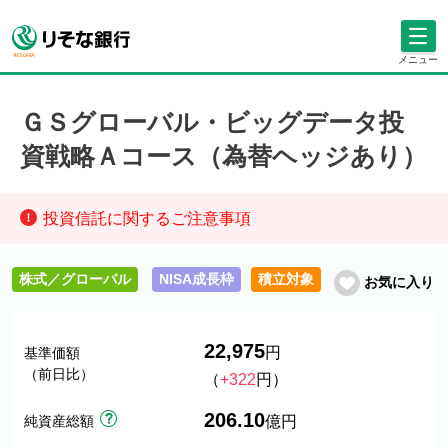
メニュー
ＧＳグローバル・ビッグデータ投
資戦略Ａコース（為替ヘッジあり）
投資信託に関するご注意事項
株式／グローバル
NISA成長枠
積立対象
お気に入り
22,975
円
基準価額
（前日比）
（
+322
円）
206.10
純資産総額
億円