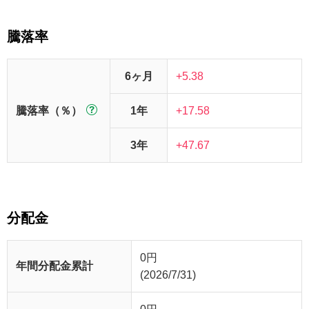
騰落率
6ヶ月
+5.38
騰落率（％）
1年
+17.58
3年
+47.67
分配金
0
円
年間分配金累計
(2026/7/31)