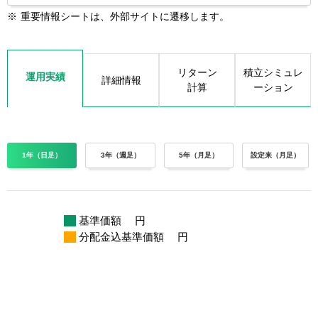
※
重要情報シートは、外部サイトに遷移します。
リターン
積立シミュレ
運用実績
詳細情報
計算
ーション
1年（日足）
3年（週足）
5年（月足）
設定来（月足）
基準価額
円
分配金込基準価額
円