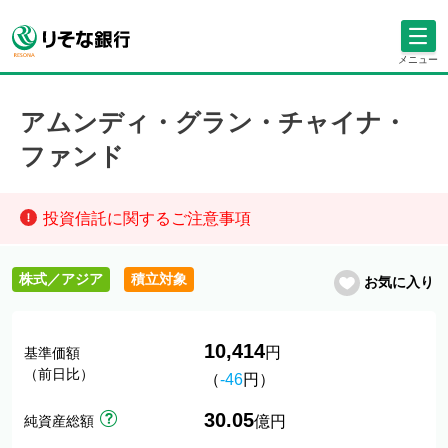
メニュー
アムンディ・グラン・チャイナ・
ファンド
投資信託に関するご注意事項
株式／アジア
積立対象
お気に入り
10,414
円
基準価額
（前日比）
（
-46
円）
30.05
純資産総額
億円