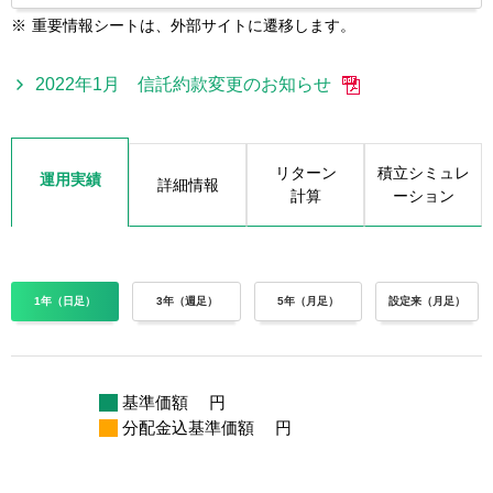
※
重要情報シートは、外部サイトに遷移します。
2022年1月 信託約款変更のお知らせ
リターン
積立シミュレ
運用実績
詳細情報
計算
ーション
1年（日足）
3年（週足）
5年（月足）
設定来（月足）
基準価額
円
分配金込基準価額
円