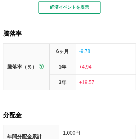
経済イベントを表示
騰落率
6ヶ月
-9.78
騰落率（％）
1年
+4.94
3年
+19.57
分配金
1,000
円
年間分配金累計