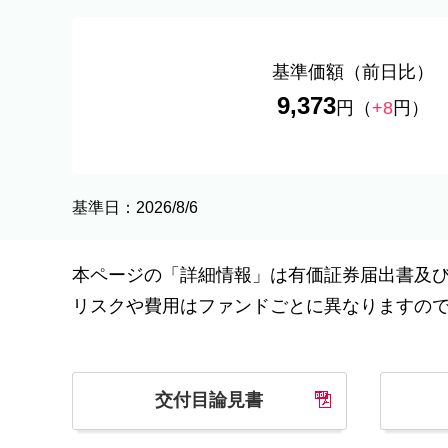
基準価額
（前日比）
9,373
円
（
+8
円）
基準日：2026/8/6
本ページの「詳細情報」は有価証券届出書及
リスクや費用はファンドごとに異なりますの
交付目論見書