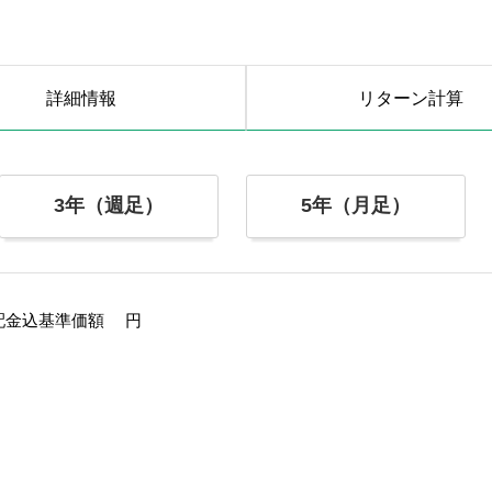
詳細情報
リターン
計算
3年（週足）
5年（月足）
配金込基準価額
円