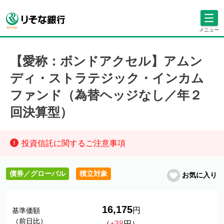
メニュー
【愛称：ボンドアクセル】アムン
ディ・ストラテジック・インカム
ファンド（為替ヘッジなし／年２
回決算型）
投資信託に関するご注意事項
債券／グローバル
積立対象
お気に入り
16,175
円
基準価額
（前日比）
（
+38
円）