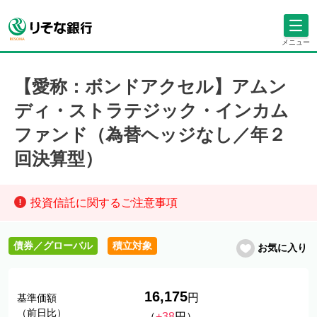
メニュー
【愛称：ボンドアクセル】アムン
ディ・ストラテジック・インカム
ファンド（為替ヘッジなし／年２
回決算型）
投資信託に関するご注意事項
債券／グローバル
積立対象
お気に入り
16,175
円
基準価額
（前日比）
（
+38
円）