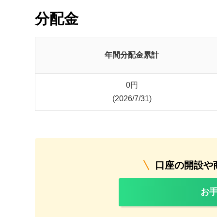
分配金
年間分配金累計
0
円
(2026/7/31)
口座の開設や
お