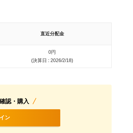
直近分配金
0
円
(決算日 : 2026/2/18)
確認・購入
イン