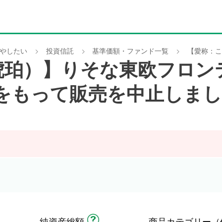
やしたい
投資信託
基準価額・ファンド一覧
【愛称：こ
琥珀）】りそな東欧フロン
8日をもって販売を中止しま