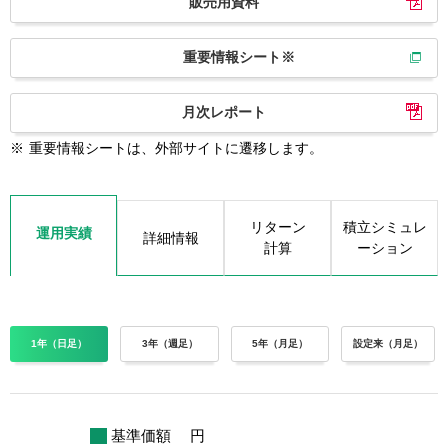
販売用資料
重要情報シート※
月次レポート
※
重要情報シートは、外部サイトに遷移します。
リターン
積立シミュレ
運用実績
詳細情報
計算
ーション
1年（日足）
3年（週足）
5年（月足）
設定来（月足）
基準価額
円