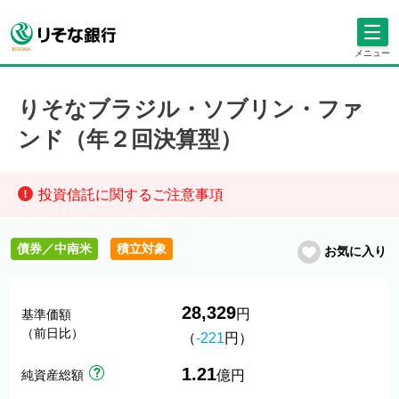
メニュー
りそなブラジル・ソブリン・ファ
ンド（年２回決算型）
投資信託に関するご注意事項
債券／中南米
積立対象
お気に入り
28,329
円
基準価額
（前日比）
（
-221
円）
1.21
純資産総額
億円