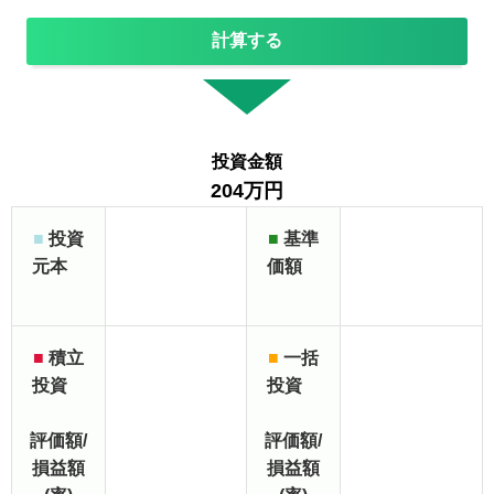
計算する
投資金額
204万円
■
投資
■
基準
元本
価額
■
積立
■
一括
投資
投資
評価額/
評価額/
損益額
損益額