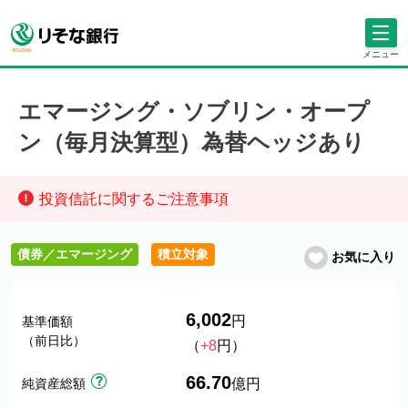
メニュー
エマージング・ソブリン・オープ
ン（毎月決算型）為替ヘッジあり
投資信託に関するご注意事項
債券／エマージング
積立対象
お気に入り
6,002
円
基準価額
（前日比）
（
+8
円）
66.70
純資産総額
億円