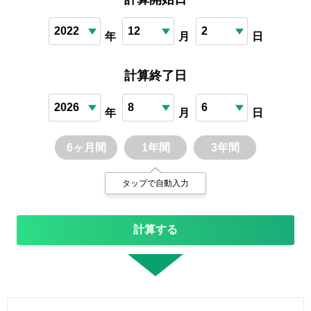
年
月
日
計算終了日
年
月
日
6ヶ月間
1年間
3年間
タップで自動入力
計算する