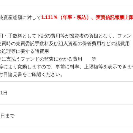
純資産総額に対して
1.111％（年率・税込）、実質信託報酬上限
用・手数料として下記の費用等が投資者の負担となり、ファン
売買時の売買委託手数料及び組入資産の保管費用などの諸費用
の処理等に要する諸費用
等に支払うファンドの監査にかかる費用 等
等により変動しますので、事前に料率、上限額等を表示できま
目論見書をご確認ください。
31日
月8日まで