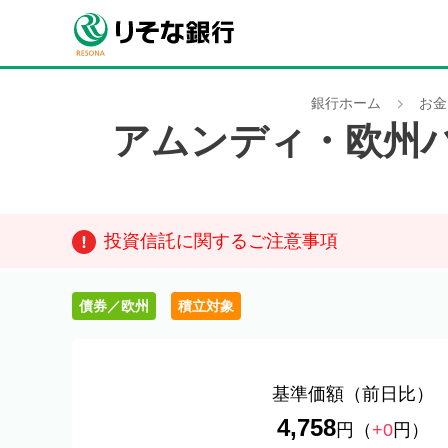
銀行ホーム
お金
アムンディ・欧州
投資信託に関するご注意事項
債券／欧州
積立対象
基準価額
（前日比）
4,758
円
（
+0
円）