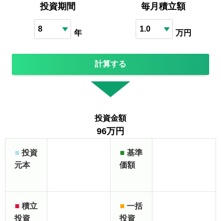
投資期間
毎月積立額
年
万円
計算する
投資金額
96万円
■
投資
■
基準
元本
価額
■
積立
■
一括
投資
投資