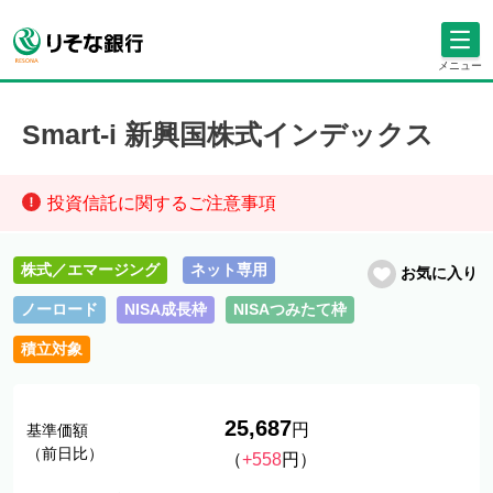
メニュー
Smart-i 新興国株式インデックス
投資信託に関するご注意事項
株式／エマージング
ネット専用
お気に入り
ノーロード
NISA成長枠
NISAつみたて枠
積立対象
25,687
円
基準価額
（前日比）
（
+558
円）