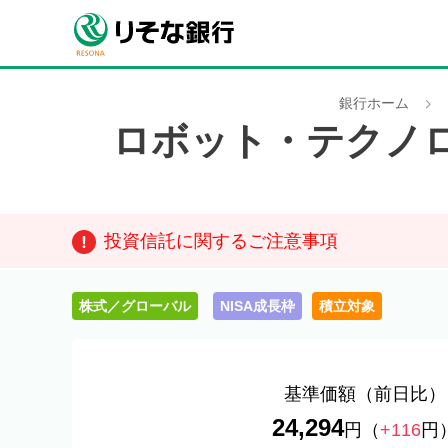
銀行ホーム
ロボット・テクノ
投資信託に関するご注意事項
株式／グローバル
NISA成長枠
積立対象
基準価額
（前日比）
24,294
円
（
+116
円