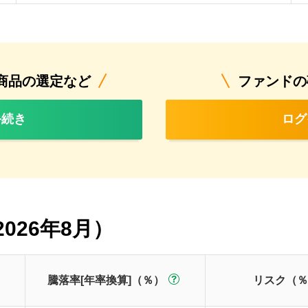
商品の選定など
ファンドの
手続き
ログ
026年8月）
騰落率[年率換算]（％）
リスク（％