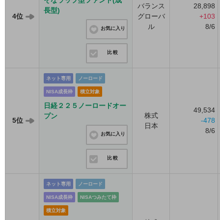
そなラップ型ファンド(成
バランス
28,898
長型)
4位
グローバ
+103
ル
8/6
お気に入り
比較
ネット専用
ノーロード
NISA成長枠
積立対象
日経２２５ノーロードオー
49,534
株式
プン
5位
-478
日本
8/6
お気に入り
比較
ネット専用
ノーロード
NISA成長枠
NISAつみたて枠
積立対象