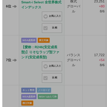
株式
23,251
Smart-i Select 全世界株式
6位
グローバ
+80
インデックス
ル
8/6
お気に入り
比較
NISA成長枠
積立対象
【愛称：R246(安定成長
型)】りそなラップ型ファ
バランス
17,722
ンド(安定成長型)
7位
グローバ
+54
ル
8/6
お気に入り
比較
ネット専用
ノーロード
NISA成長枠
NISAつみたて枠
積立対象