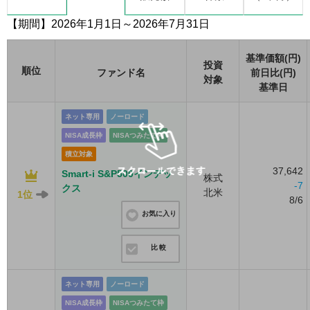
【期間】2026年1月1日～2026年7月31日
基準価額(円)
投資
順位
ファンド名
前日比(円)
対象
基準日
ネット専用
ノーロード
NISA成長枠
NISAつみたて枠
積立対象
37,642
Smart-i S&P500インデッ
株式
-7
クス
北米
1位
8/6
お気に入り
比較
ネット専用
ノーロード
NISA成長枠
NISAつみたて枠