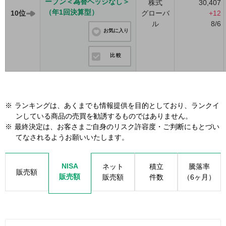
ープン＜為替ヘッジなし＞
株式
30,407
（年1回決算型）
10位
グローバ
+12
ル
8/6
お気に入り
比較
※
ランキングは、あくまでも情報提供を目的としており、ランクイ
ンしている商品の売買を勧誘するものではありません。
※
最終決定は、お客さまご自身のリスク許容度・ご判断にもとづい
てなされるようお願いいたします。
NISA
ネット
積立
騰落率
販売額
販売額
販売額
件数
（6ヶ月）