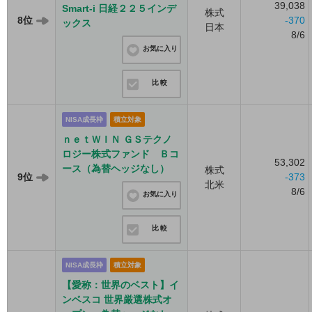
39,038
Smart-i 日経２２５インデ
株式
8位
-370
ックス
日本
8/6
お気に入り
比較
NISA成長枠
積立対象
ｎｅｔＷＩＮ ＧＳテクノ
ロジー株式ファンド Ｂコ
53,302
ース（為替ヘッジなし）
株式
9位
-373
北米
8/6
お気に入り
比較
NISA成長枠
積立対象
【愛称：世界のベスト】イ
ンベスコ 世界厳選株式オ