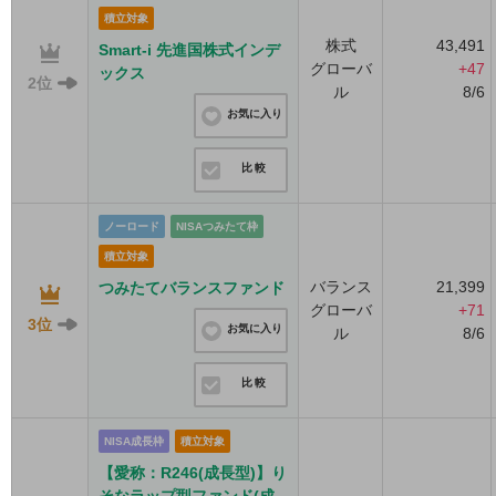
積立対象
株式
43,491
Smart-i 先進国株式インデ
グローバ
+47
ックス
2位
ル
8/6
お気に入り
比較
ノーロード
NISAつみたて枠
積立対象
バランス
21,399
つみたてバランスファンド
グローバ
+71
3位
お気に入り
ル
8/6
比較
NISA成長枠
積立対象
【愛称：R246(成長型)】り